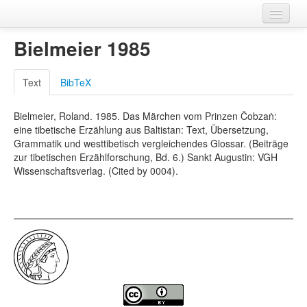
Hindu Kush Areal Typology
Bielmeier 1985
Languages
Text
BibTeX
Features
Bielmeier, Roland. 1985. Das Märchen vom Prinzen Čobzaṅ:
Wordlist
eine tibetische Erzählung aus Baltistan: Text, Übersetzung,
Grammatik und westtibetisch vergleichendes Glossar. (Beiträge
References
zur tibetischen Erzählforschung, Bd. 6.) Sankt Augustin: VGH
Wissenschaftsverlag. (Cited by 0004).
About